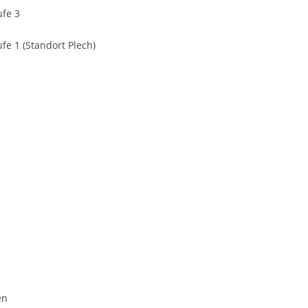
ufe 3
e 1 (Standort Plech)
en