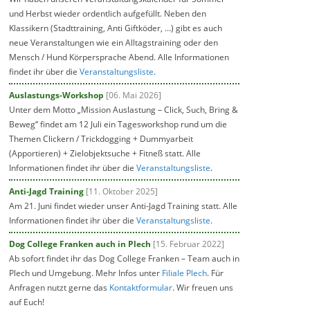
und Herbst wieder ordentlich aufgefüllt. Neben den
Klassikern (Stadttraining, Anti Giftköder, …) gibt es auch
neue Veranstaltungen wie ein Alltagstraining oder den
Mensch / Hund Körpersprache Abend. Alle Informationen
findet ihr über die
Veranstaltungsliste
.
Auslastungs-Workshop
[06. Mai 2026]
Unter dem Motto „Mission Auslastung – Click, Such, Bring &
Beweg“ findet am 12 Juli ein Tagesworkshop rund um die
Themen Clickern / Trickdogging + Dummyarbeit
(Apportieren) + Zielobjektsuche + Fitneß statt. Alle
Informationen findet ihr über die
Veranstaltungsliste
.
Anti-Jagd Training
[11. Oktober 2025]
Am 21. Juni findet wieder unser Anti-Jagd Training statt. Alle
Informationen findet ihr über die
Veranstaltungsliste
.
Dog College Franken auch in Plech
[15. Februar 2022]
Ab sofort findet ihr das Dog College Franken – Team auch in
Plech und Umgebung. Mehr Infos unter
Filiale Plech
. Für
Anfragen nutzt gerne das
Kontaktformular
. Wir freuen uns
auf Euch!