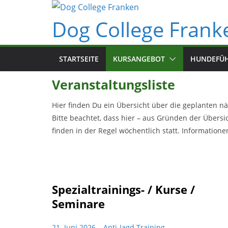
Zum
Inhalt
Dog College Frank
springen
STARTSEITE
KURSANGEBOT
HUNDEFÜH
Veranstaltungsliste
Hier finden Du ein Übersicht über die geplanten n
Bitte beachtet, dass hier – aus Gründen der Übersi
finden in der Regel wöchentlich statt. Informatione
Spezialtrainings- / Kurse /
Seminare
21. Juni 2026 – Anti-Jagd Training